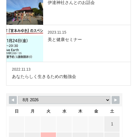
伊達神社さんとのお話会
2023.11.15
美と健康セミナー
2022.11.13
あなたらしく生きるための勉強会
日
月
火
水
木
金
土
1