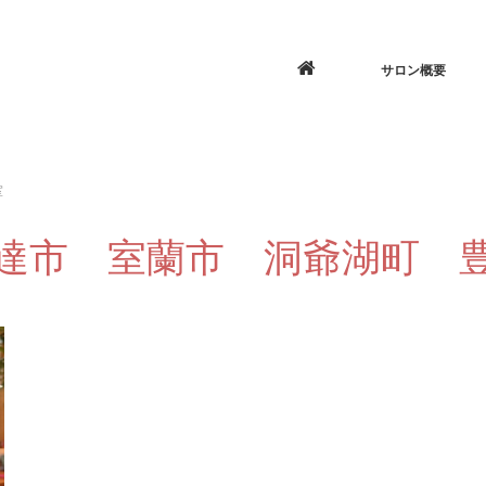
サロン概要
室
達市 室蘭市 洞爺湖町 