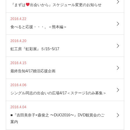
『まずは
出会いから』スケジュール変更のお知らせ
2016.4.22
食べると応援・・・。＜熊本編＞
2016.4.20
虹工房『虹彩展』５/15~5/17
2016.4.15
最終告知4/17婚活応援企画
2016.4.06
シングル同志の出会いの広場4/17＜ステージ1のみ募集＞
2016.4.04
■『吉田美奈子×森俊之 〜DUO2016〜』DVD観賞会のご
案内