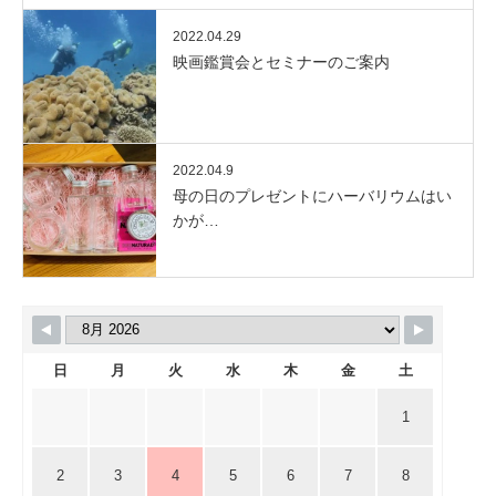
2022.04.29
映画鑑賞会とセミナーのご案内
2022.04.9
母の日のプレゼントにハーバリウムはい
かが…
日
月
火
水
木
金
土
1
2
3
4
5
6
7
8